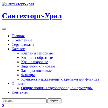
Перейти
к
содержанию
Сантехторг-Урал
Мобильная
навигация
Главная
О компании
Сертификаты
Каталог
Клапаны запорные
Клапаны обратные
Краны шаровые
Задвижки клиновые
Затворы дисковые
Фланцы
Комплект нержавеющего крепежа для фланцев
Описания
Общие понятия трубопроводной арматуры
Контакты
0