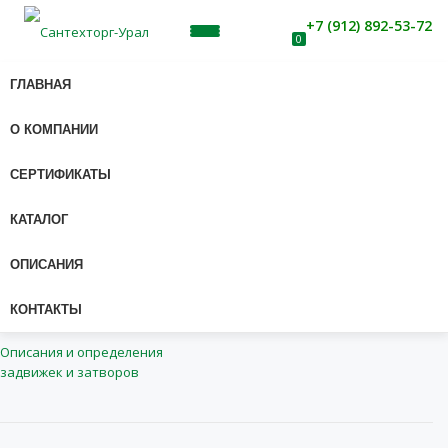
+7 (912) 892-53-72
МОБИЛЬНАЯ
0
Перейти
к
ГЛАВНАЯ
НАВИГАЦИЯ
содержанию
ZATVOR_POVOROTNYI_DISKOVYI
О КОМПАНИИ
СЕРТИФИКАТЫ
вапавп ваппа
Комментарии отсутствуют
22.06.2017
КАТАЛОГ
ОПИСАНИЯ
КОНТАКТЫ
НАВИГАЦИЯ ПО ЗАПИСЯМ
Описания и определения
задвижек и затворов