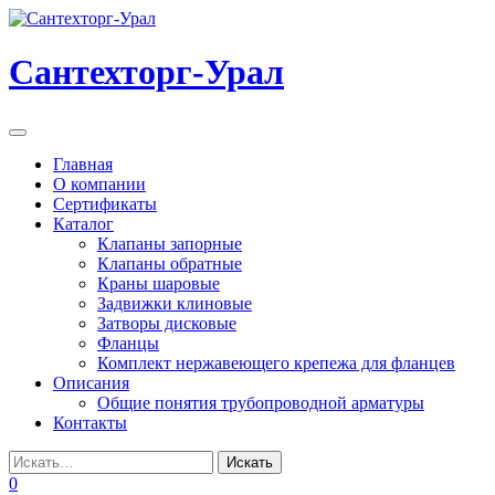
Перейти
к
содержанию
Сантехторг-Урал
Мобильная
навигация
Главная
О компании
Сертификаты
Каталог
Клапаны запорные
Клапаны обратные
Краны шаровые
Задвижки клиновые
Затворы дисковые
Фланцы
Комплект нержавеющего крепежа для фланцев
Описания
Общие понятия трубопроводной арматуры
Контакты
0