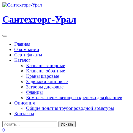
Перейти
к
содержанию
Сантехторг-Урал
Мобильная
навигация
Главная
О компании
Сертификаты
Каталог
Клапаны запорные
Клапаны обратные
Краны шаровые
Задвижки клиновые
Затворы дисковые
Фланцы
Комплект нержавеющего крепежа для фланцев
Описания
Общие понятия трубопроводной арматуры
Контакты
0