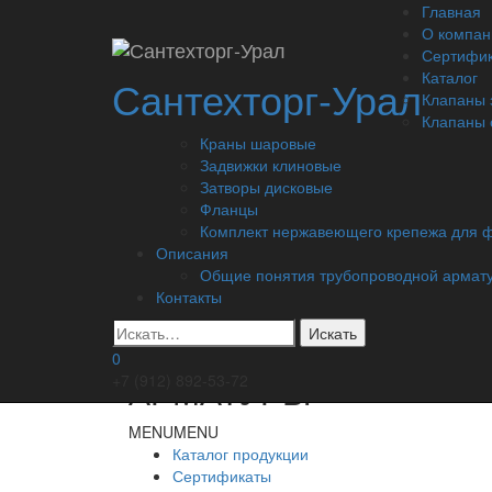
Перейти
Найти:
Главная
к
О компан
содержанию
Сертифи
Категории продукции
Каталог
Сантехторг-Урал
Клапаны 
MENU
MENU
Клапаны 
Клапаны запорные
Краны шаровые
Фланцы
Задвижки клиновые
Клапаны обратные
Затворы дисковые
Краны шаровые
Фланцы
Задвижки клиновые
Комплект нержавеющего крепежа для 
Затворы дисковые
Описания
Прочее
Общие понятия трубопроводной армат
Контакты
ОБЩИЕ ПОНЯТИЯ
ТРУБОПРОВОДНОЙ
0
АРМАТУРЫ
+7 (912) 892-53-72
MENU
MENU
Каталог продукции
Сертификаты