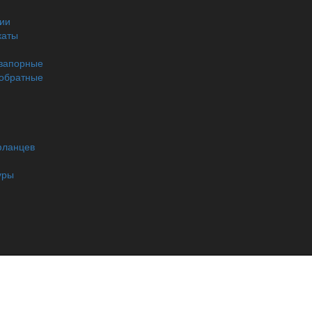
Контакты
ии
каты
ООО «Сантехторг-Урал»
запорные
454053, г. Челябинск,
обратные
Троицкий тракт д.21 з
тел:
+7 (912)892-53-72
e-mail:
zerich@rambler.ru
фланцев
Где мы находимся:
уры