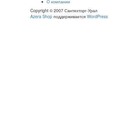
О компании
Copyright © 2007 Сантехторг-Урал
Другорядное
Azera Shop
поддерживается
WordPress
меню