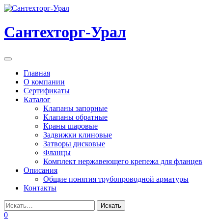
Перейти
к
содержанию
Сантехторг-Урал
Мобильная
навигация
Главная
О компании
Сертификаты
Каталог
Клапаны запорные
Клапаны обратные
Краны шаровые
Задвижки клиновые
Затворы дисковые
Фланцы
Комплект нержавеющего крепежа для фланцев
Описания
Общие понятия трубопроводной арматуры
Контакты
0